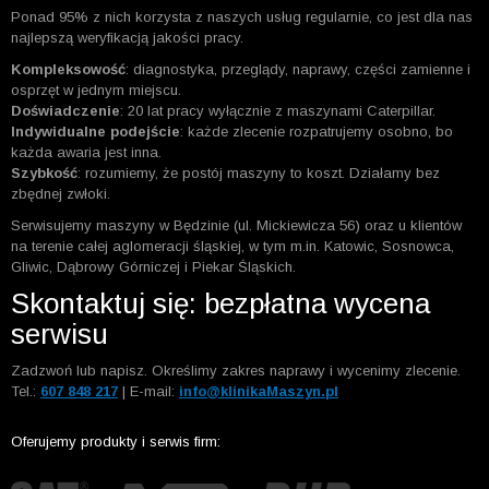
Ponad 95% z nich korzysta z naszych usług regularnie, co jest dla nas
najlepszą weryfikacją jakości pracy.
Kompleksowość
: diagnostyka, przeglądy, naprawy, części zamienne i
osprzęt w jednym miejscu.
Doświadczenie
: 20 lat pracy wyłącznie z maszynami Caterpillar.
Indywidualne podejście
: każde zlecenie rozpatrujemy osobno, bo
każda awaria jest inna.
Szybkość
: rozumiemy, że postój maszyny to koszt. Działamy bez
zbędnej zwłoki.
Serwisujemy maszyny w Będzinie (ul. Mickiewicza 56) oraz u klientów
na terenie całej aglomeracji śląskiej, w tym m.in. Katowic, Sosnowca,
Gliwic, Dąbrowy Górniczej i Piekar Śląskich.
Skontaktuj się: bezpłatna wycena
serwisu
Zadzwoń lub napisz. Określimy zakres naprawy i wycenimy zlecenie.
Tel.:
607 848 217
| E-mail:
info@klinikaMaszyn.pl
Oferujemy produkty i serwis firm: