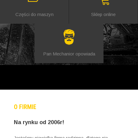
Części do maszyn
Sklep online
Pan Mechanior opowiada
O FIRMIE
Na rynku od 2006r!
Jesteśmy niewielką firmą rodzinną, dlatego nie