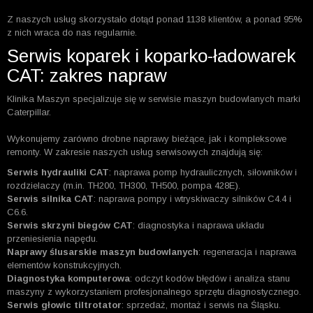
Z naszych usług skorzystało dotąd ponad 1138 klientów, a ponad 95%
z nich wraca do nas regularnie.
Serwis koparek i koparko-ładowarek
CAT: zakres napraw
Klinika Maszyn specjalizuje się w serwisie maszyn budowlanych marki
Caterpillar.
Wykonujemy zarówno drobne naprawy bieżące, jak i kompleksowe
remonty. W zakresie naszych usług serwisowych znajdują się:
Serwis hydrauliki CAT
: naprawa pomp hydraulicznych, siłowników i
rozdzielaczy (m.in. TH200, TH300, TH500, pompa 428E).
Serwis silnika CAT
: naprawa pompy i wtryskiwaczy silników C4.4 i
C6.6.
Serwis skrzyni biegów CAT
: diagnostyka i naprawa układu
przeniesienia napędu.
Naprawy ślusarskie maszyn budowlanych
: regeneracja i naprawa
elementów konstrukcyjnych.
Diagnostyka komputerowa
: odczyt kodów błędów i analiza stanu
maszyny z wykorzystaniem profesjonalnego sprzętu diagnostycznego.
Serwis głowic tiltrotator
: sprzedaż, montaż i serwis na Śląsku.