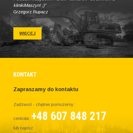
klinikiMaszyn! ;)”
Grzegorz Rupacz
WIĘCEJ
KONTAKT
Zapraszamy do kontaktu
Zadzwoń - chętnie pomożemy:
+48 607 848 217
centrala:
lub napisz: