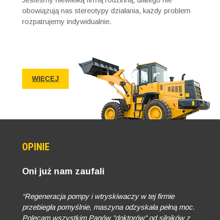
obowiązują nas stereotypy działania, każdy problem
rozpatrujemy indywidualnie.
WIĘCEJ
OPINIE
Oni już nam zaufali
“Regeneracja pompy i wtryskiwaczy w tej firmie
przebiegła pomyślnie, maszyna odzyskała pełną moc.
Polecam wszystkim Panów "doktorów" od silników z