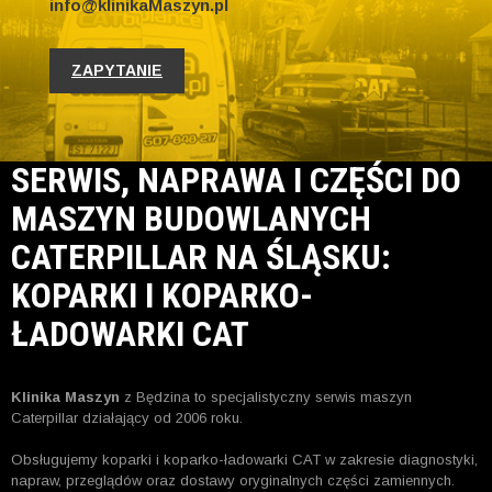
info@klinikaMaszyn.pl
ZAPYTANIE
SERWIS, NAPRAWA I CZĘŚCI DO
MASZYN BUDOWLANYCH
CATERPILLAR NA ŚLĄSKU:
KOPARKI I KOPARKO-
ŁADOWARKI CAT
Klinika Maszyn
z Będzina to specjalistyczny serwis maszyn
Caterpillar działający od 2006 roku.
Obsługujemy koparki i koparko-ładowarki CAT w zakresie diagnostyki,
napraw, przeglądów oraz dostawy oryginalnych części zamiennych.