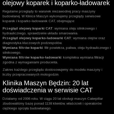
olejowy koparek i koparko-ładowarek
Regularne przeglądy to warunek niezawodnej pracy maszyny
budowlanej. W Klinice Maszyn wykonujemy przeglądy serwisowe
koparek i koparko-ładowarek CAT, obejmujące:
Przegląd olejowy koparki CAT
: wymiana oleju silnikowego i
hydraulicznego, sprawdzenie układu smarowania.
Przegląd olejowy koparko-ładowarki CAT
: wymiana olejów oraz
diagnostyka kluczowych podzespołów.
Wymiana filtrów koparki
: filtr powietrza, paliwa, oleju hydraulicznego i
silnikowego.
Wymiana filtrów koparko-ładowarki
: kompletna wymiana filtracji
zgodna z wymaganiami producenta.
Zakres każdego przeglądu dostosowujemy do modelu maszyny i
liczby przepracowanych motogodzin.
Klinika Maszyn Będzin: 20 lat
doświadczenia w serwisie CAT
Działamy od 2006 roku. W ciągu 20 lat obsługi maszyn Caterpillar
zbudowaliśmy bazę ponad 1138 klientów, właścicieli i operatorów
ciężkiego sprzętu budowlanego.