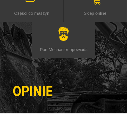
Części do maszyn
Sklep online
Pan Mechanior opowiada
OPINIE