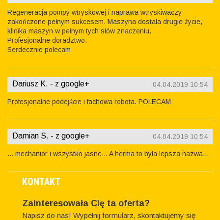
Regeneracja pompy wtryskowej i naprawa wtryskiwaczy
zakończone pełnym sukcesem. Maszyna dostała drugie życie,
klinika maszyn w pełnym tych słów znaczeniu.
Profesjonalne doradztwo.
Serdecznie polecam
Dariusz K. - z google+
04.04.2019 10:54
Profesjonalne podejście i fachowa robota. POLECAM
Damian S. - z google+
04.04.2019 10:54
... mechanior i wszystko jasne... A herma to była lepsza nazwa...
KONTAKT
Zainteresowała Cię ta oferta?
Napisz do nas! Wypełnij formularz, skontaktujemy się