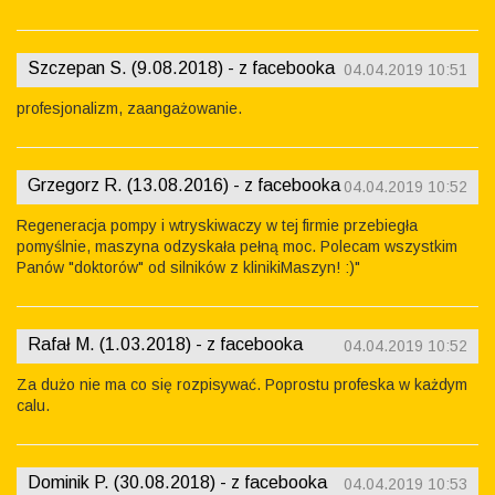
Szczepan S. (9.08.2018) - z facebooka
04.04.2019 10:51
profesjonalizm, zaangażowanie.
Grzegorz R. (13.08.2016) - z facebooka
04.04.2019 10:52
Regeneracja pompy i wtryskiwaczy w tej firmie przebiegła
pomyślnie, maszyna odzyskała pełną moc. Polecam wszystkim
Panów "doktorów" od silników z klinikiMaszyn! :)"
Rafał M. (1.03.2018) - z facebooka
04.04.2019 10:52
Za dużo nie ma co się rozpisywać. Poprostu profeska w każdym
calu.
Dominik P. (30.08.2018) - z facebooka
04.04.2019 10:53