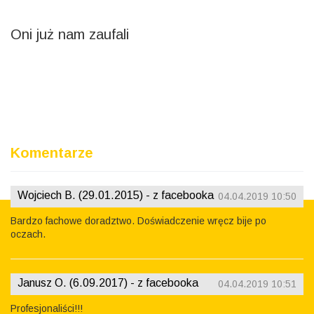
Oni już nam zaufali
“Regeneracja pompy i wtryskiwaczy w tej firmie przebiegła
pomyślnie, maszyna odzyskała pełną moc. Polecam
wszystkim Panów "doktorów" od silników z klinikiMaszyn!
;)”
Grzegorz Rupacz
Komentarze
Wojciech B. (29.01.2015) - z facebooka
04.04.2019 10:50
Bardzo fachowe doradztwo. Doświadczenie wręcz bije po
oczach.
Janusz O. (6.09.2017) - z facebooka
04.04.2019 10:51
Profesjonaliści!!!