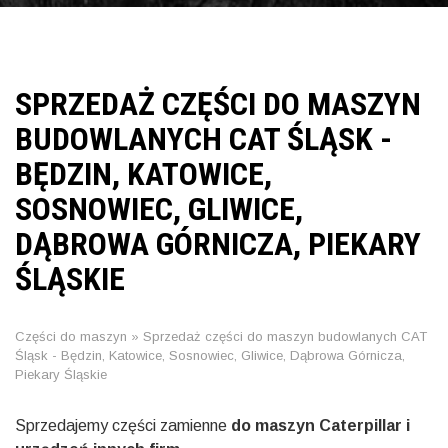
SPRZEDAŻ CZĘŚCI DO MASZYN
BUDOWLANYCH CAT ŚLĄSK -
BĘDZIN, KATOWICE,
SOSNOWIEC, GLIWICE,
DĄBROWA GÓRNICZA, PIEKARY
ŚLĄSKIE
Części do maszyn
»
Sprzedaż części do maszyn budowlanych CAT
Śląsk - Będzin, Katowice, Sosnowiec, Gliwice, Dąbrowa Górnicza,
Piekary Śląskie
Sprzedajemy części zamienne
do maszyn Caterpillar i