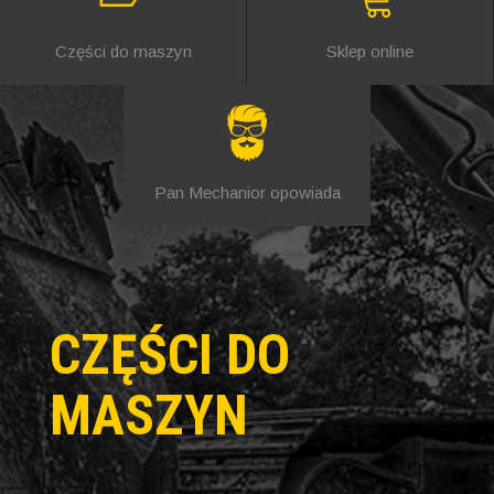
Części do maszyn
Sklep online
Pan Mechanior opowiada
CZĘŚCI DO
MASZYN