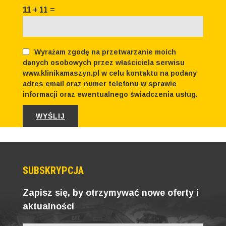
11
+
11
=
Wyrażam zgodę na przetwarzanie moich
danych osobowych przez właściciela serwisu
www.klinikamaszyn.pl w celu kontaktu na podany
adres email oraz numer telefonu w sprawie
informacji oraz ewentualnego świadczenia usług.
SUBSKRYPCJA
Zapisz się, by otrzymywać nowe oferty i
aktualności