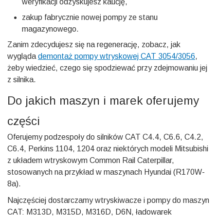
weryfikacji odzyskujesz kaucję,
zakup fabrycznie nowej pompy ze stanu
magazynowego.
Zanim zdecydujesz się na regenerację, zobacz, jak
wygląda
demontaż pompy wtryskowej CAT 3054/3056
,
żeby wiedzieć, czego się spodziewać przy zdejmowaniu jej
z silnika.
Do jakich maszyn i marek oferujemy
części
Oferujemy podzespoły do silników CAT C4.4, C6.6, C4.2,
C6.4, Perkins 1104, 1204 oraz niektórych modeli Mitsubishi
z układem wtryskowym Common Rail Caterpillar,
stosowanych na przykład w maszynach Hyundai (R170W-
8a).
Najczęściej dostarczamy wtryskiwacze i pompy do maszyn
CAT: M313D, M315D, M316D, D6N, ładowarek