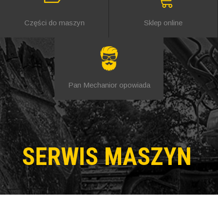
Części do maszyn
Sklep online
Pan Mechanior opowiada
SERWIS MASZYN