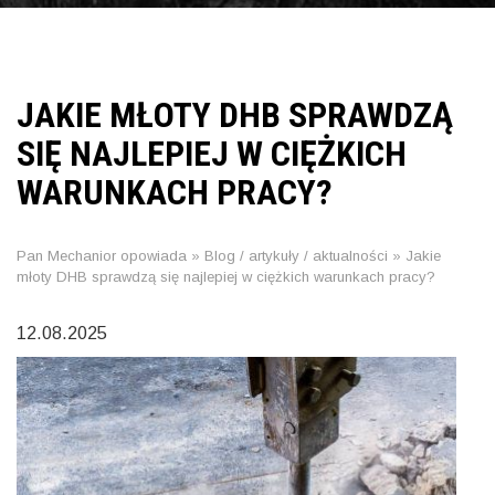
JAKIE MŁOTY DHB SPRAWDZĄ
SIĘ NAJLEPIEJ W CIĘŻKICH
WARUNKACH PRACY?
Pan Mechanior opowiada
»
Blog / artykuły / aktualności
»
Jakie
młoty DHB sprawdzą się najlepiej w ciężkich warunkach pracy?
12.08.2025